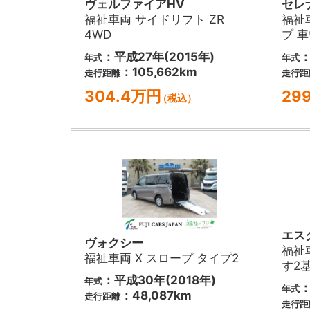
ヴェルファイアHV
セレ
福祉車両 サイドリフト ZR
福祉
4WD
プ 
：平成27年(2015年)
：
年式
年式
：105,662km
走行距離
走行距
304.4万円
29
（税込）
エス
ヴォクシー
福祉
福祉車両 X スロープ タイプ2
す2
：平成30年(2018年)
年式
：
年式
：48,087km
走行距離
走行距