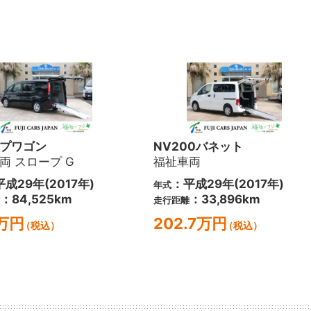
プワゴン
NV200バネット
両 スロープ G
福祉車両
成29年(2017年)
：平成29年(2017年)
年式
：84,525km
：33,896km
走行距離
6万円
202.7万円
（税込）
（税込）