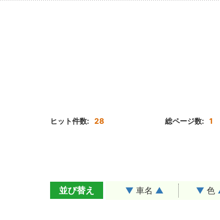
ヒット件数:
28
総ページ数:
1
並び替え
▼
車名
▲
▼
色