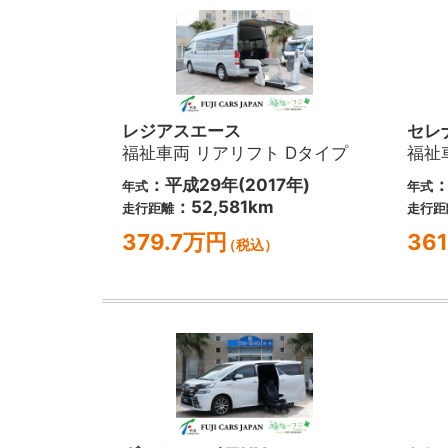
レジアスエース
セレ
福祉車両 リアリフト Dタイプ
福祉
：平成29年(2017年)
：
年式
年式
：52,581km
走行距離
走行距
379.7万円
36
（税込）