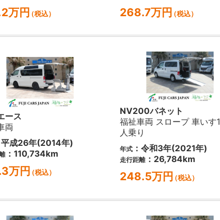
1.2万円
268.7万円
（税込）
（税込）
NV200バネット
エース
福祉車両 スロープ 車いす1
車両
人乗り
平成26年(2014年)
：令和3年(2021年)
年式
：110,734km
離
：26,784km
走行距離
1.3万円
（税込）
248.5万円
（税込）