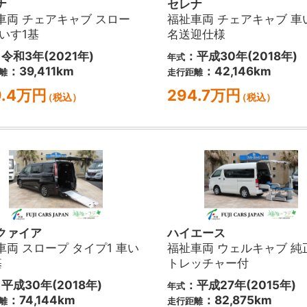
ナ
セレナ
車両 チェアキャブ スロー
福祉車両 チェアキャブ 車
車いす1基
名送迎仕様
令和3年(2021年)
：平成30年(2018年)
年式
：39,411km
：42,146km
離
走行距離
9.4万円
294.7万円
（税込）
（税込）
クァイア
ハイエース
車両 スロープ タイプ1 車い
福祉車両 ウェルキャブ 純
基
トレッチャー付
平成30年(2018年)
：平成27年(2015年)
年式
：74,144km
：82,875km
離
走行距離