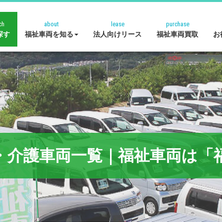
ch
about
lease
purchase
探す
福祉車両を知る
法人向けリース
福祉車両買取
お
・介護車両一覧｜福祉車両は「