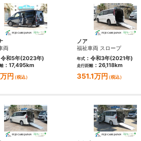
ナ
ノア
車両
福祉車両 スロープ
令和5年(2023年)
：令和3年(2021年)
年式
：17,495km
：26,118km
離
走行距離
1万円
351.1万円
（税込）
（税込）