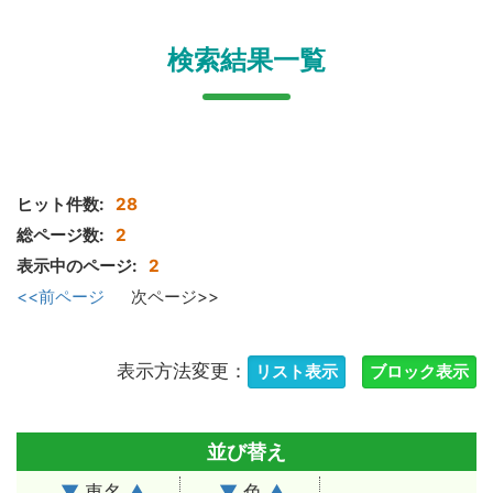
検索結果一覧
ヒット件数:
28
総ページ数:
2
表示中のページ:
2
<<前ページ
次ページ>>
表示方法変更：
並び替え
▼
車名
▲
▼
色
▲