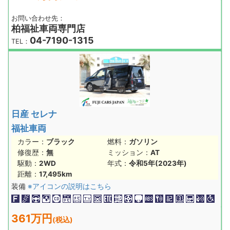
お問い合わせ先：
柏福祉車両専門店
04-7190-1315
TEL：
日産 セレナ
福祉車両
カラー：
ブラック
燃料：
ガソリン
修復歴：
無
ミッション：
AT
駆動：
2WD
年式：
令和5年(2023年)
距離：
17,495km
装備
※アイコンの説明はこちら
361万円
(税込)