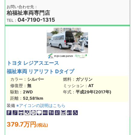
お問い合わせ先：
柏福祉車両専門店
04-7190-1315
TEL：
トヨタ レジアスエース
福祉車両 リアリフト Dタイプ
カラー：
シルバー
燃料：
ガソリン
修復歴：
無
ミッション：
AT
駆動：
2WD
年式：
平成29年(2017年)
距離：
52,581km
装備
※アイコンの説明はこちら
379.7万円
(税込)