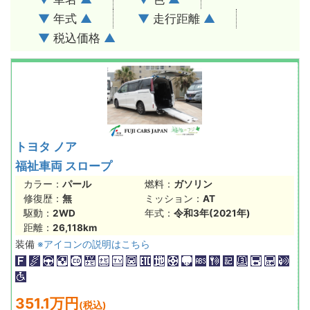
▼
年式
▲
▼
走行距離
▲
▼
税込価格
▲
トヨタ ノア
福祉車両 スロープ
カラー：
パール
燃料：
ガソリン
修復歴：
無
ミッション：
AT
駆動：
2WD
年式：
令和3年(2021年)
距離：
26,118km
装備
※アイコンの説明はこちら
351.1万円
(税込)