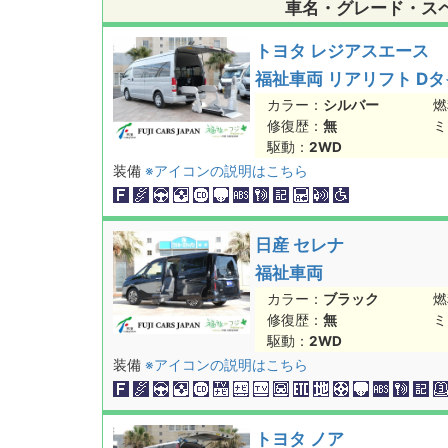
車名・グレード・ス
トヨタ レジアスエース
福祉車両 リアリフト D
カラー：
シルバー
燃
修復歴：
無
ミ
駆動：
2WD
装備
※アイコンの説明はこちら
日産 セレナ
福祉車両
カラー：
ブラック
燃
修復歴：
無
ミ
駆動：
2WD
装備
※アイコンの説明はこちら
トヨタ ノア