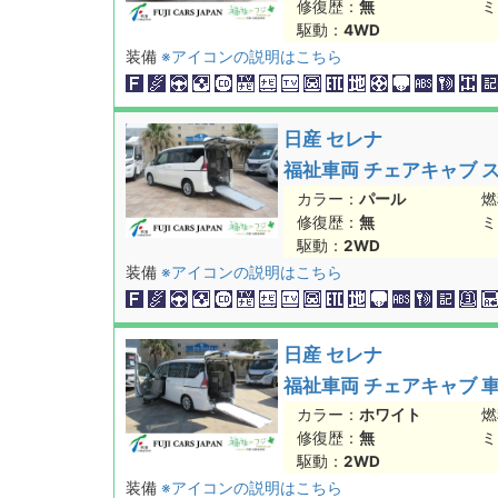
修復歴：
無
ミ
駆動：
4WD
装備
※アイコンの説明はこちら
日産 セレナ
福祉車両 チェアキャブ ス
カラー：
パール
燃
修復歴：
無
ミ
駆動：
2WD
装備
※アイコンの説明はこちら
日産 セレナ
福祉車両 チェアキャブ 
カラー：
ホワイト
燃
修復歴：
無
ミ
駆動：
2WD
装備
※アイコンの説明はこちら