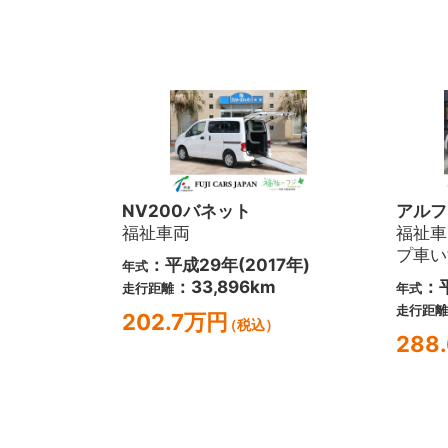
NV200バネット
アルフ
福祉車両
福祉車
プ車い
：平成29年(2017年)
年式
：33,896km
：平
走行距離
年式
走行距離
202.7万円
（税込）
288