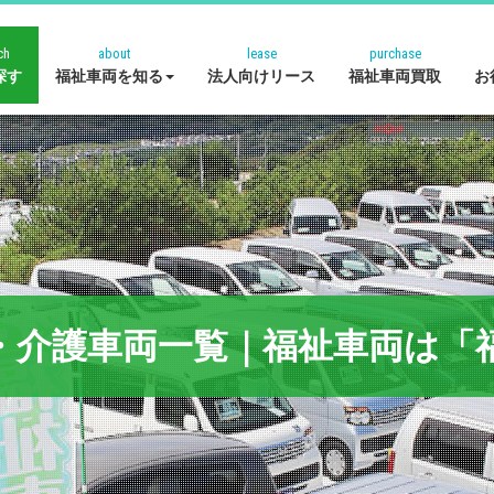
ch
about
lease
purchase
探す
福祉車両を知る
法人向けリース
福祉車両買取
お
・介護車両一覧｜福祉車両は「