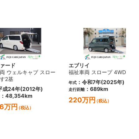
ァード
エブリイ
両 ウェルキャブ スロー
福祉車両 スロープ 4WD
す2基
：令和7年(2025年)
年式
成24年(2012年)
：689km
走行距離
：48,354km
220万円
（税込）
.6万円
（税込）