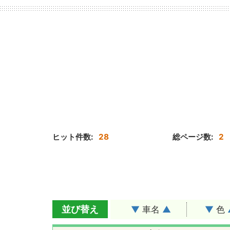
ヒット件数:
28
総ページ数:
2
並び替え
▼
車名
▲
▼
色