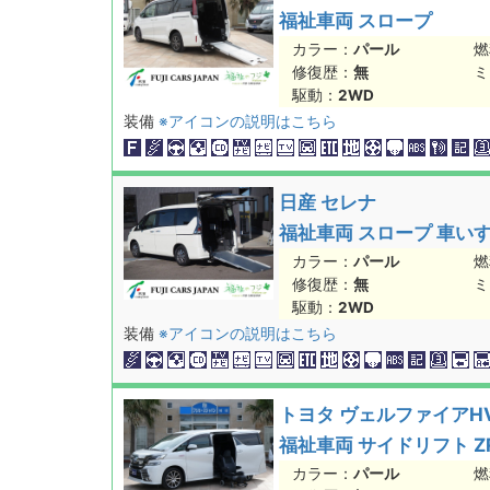
福祉車両 スロープ
カラー：
パール
燃
修復歴：
無
ミ
駆動：
2WD
装備
※アイコンの説明はこちら
日産 セレナ
福祉車両 スロープ 車いす1基
カラー：
パール
燃
修復歴：
無
ミ
駆動：
2WD
装備
※アイコンの説明はこちら
トヨタ ヴェルファイアH
福祉車両 サイドリフト ZR
カラー：
パール
燃