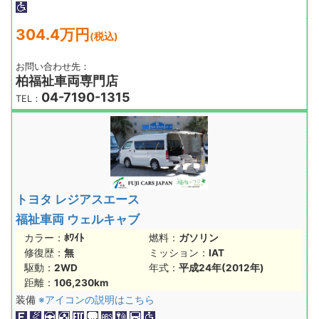
304.4万円
(税込)
お問い合わせ先：
柏福祉車両専門店
04-7190-1315
TEL：
トヨタ レジアスエース
福祉車両 ウェルキャブ
カラー：
ﾎﾜｲﾄ
燃料：
ガソリン
修復歴：
無
ミッション：
IAT
駆動：
2WD
年式：
平成24年(2012年)
距離：
106,230km
装備
※アイコンの説明はこちら