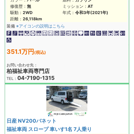
修復歴：
無
ミッション：
AT
駆動：
2WD
年式：
令和3年(2021年)
距離：
26,118km
装備
※アイコンの説明はこちら
351.1万円
(税込)
お問い合わせ先：
柏福祉車両専門店
04-7190-1315
TEL：
日産 NV200バネット
福祉車両 スロープ 車いす1名 7人乗り