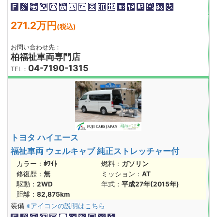
271.2万円
(税込)
お問い合わせ先：
柏福祉車両専門店
04-7190-1315
TEL：
トヨタ ハイエース
福祉車両 ウェルキャブ 純正ストレッチャー付
カラー：
ﾎﾜｲﾄ
燃料：
ガソリン
修復歴：
無
ミッション：
AT
駆動：
2WD
年式：
平成27年(2015年)
距離：
82,875km
装備
※アイコンの説明はこちら