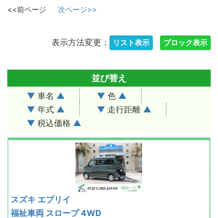
<<前ページ
次ページ>>
表示方法変更：
並び替え
▼
車名
▲
▼
色
▲
▼
年式
▲
▼
走行距離
▲
▼
税込価格
▲
スズキ エブリイ
福祉車両 スロープ 4WD