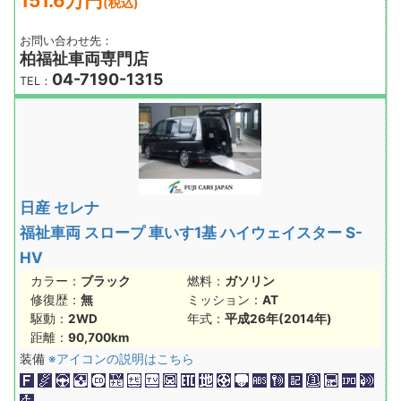
151.6万円
(税込)
お問い合わせ先：
柏福祉車両専門店
04-7190-1315
TEL：
日産 セレナ
福祉車両 スロープ 車いす1基 ハイウェイスター S-
HV
カラー：
ブラック
燃料：
ガソリン
修復歴：
無
ミッション：
AT
駆動：
2WD
年式：
平成26年(2014年)
距離：
90,700km
装備
※アイコンの説明はこちら