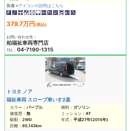
装備
※アイコンの説明はこちら
379.7万円
(税込)
お問い合わせ先：
柏福祉車両専門店
04-7190-1315
TEL：
トヨタ ノア
福祉車両 スロープ車いす2基
カラー：
パープル
燃料：
ガソリン
修復歴：
無
ミッション：
AT
駆動：
2WD
年式：
平成27年(2015年)
距離：
65,143km