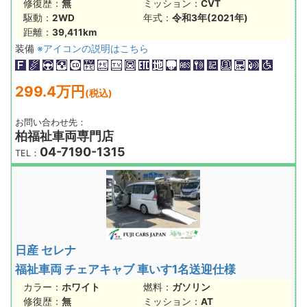
修復歴：
無
ミッション：
CVT
駆動：
2WD
年式：
令和3年(2021年)
距離：
39,411km
装備
※アイコンの説明はこちら
299.4万円
(税込)
お問い合わせ先：
柏福祉車両専門店
04-7190-1315
TEL：
日産 セレナ
福祉車両 チェアキャブ 車いす1名送迎仕様
カラー：
ホワイト
燃料：
ガソリン
修復歴：
無
ミッション：
AT