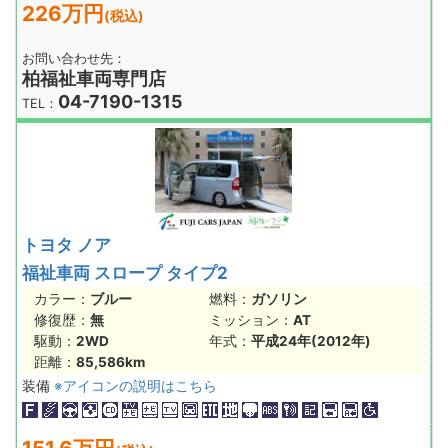
226万円
(税込)
お問い合わせ先：
柏福祉車両専門店
04-7190-1315
TEL：
トヨタ ノア
福祉車両 スロープ タイプ2
カラー：
ブルー
燃料：
ガソリン
修復歴：
無
ミッション：
AT
駆動：
2WD
年式：
平成24年(2012年)
距離：
85,586km
装備
※アイコンの説明はこちら