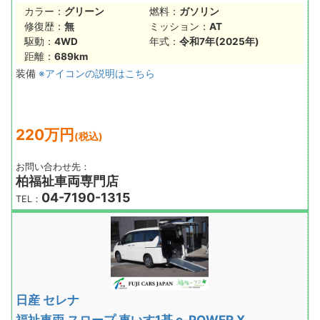
カラー：
グリーン
燃料：
ガソリン
修復歴：
無
ミッション：
AT
駆動：
4WD
年式：
令和7年(2025年)
距離：
689km
装備
※アイコンの説明はこちら
220万円
(税込)
お問い合わせ先：
柏福祉車両専門店
04-7190-1315
TEL：
日産 セレナ
福祉車両 スロープ 車いす1基 e-POWER X