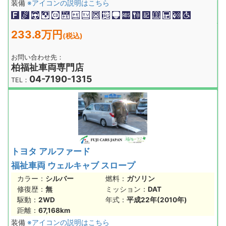
装備
※アイコンの説明はこちら
233.8万円
(税込)
お問い合わせ先：
柏福祉車両専門店
04-7190-1315
TEL：
トヨタ アルファード
福祉車両 ウェルキャブ スロープ
カラー：
シルバー
燃料：
ガソリン
修復歴：
無
ミッション：
DAT
駆動：
2WD
年式：
平成22年(2010年)
距離：
67,168km
装備
※アイコンの説明はこちら