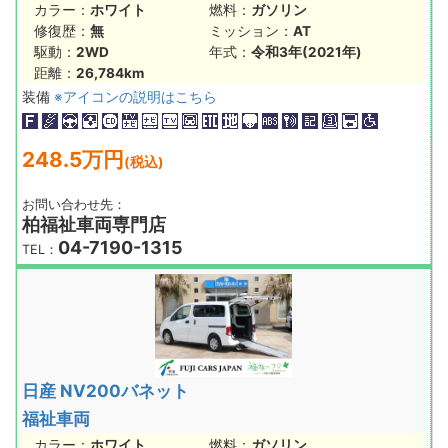
カラー：
ホワイト
燃料：
ガソリン
修復歴：
無
ミッション：
AT
駆動：
2WD
年式：
令和3年(2021年)
距離：
26,784km
装備
※アイコンの説明はこちら
248.5万円
(税込)
お問い合わせ先：
柏福祉車両専門店
04-7190-1315
TEL：
日産 NV200バネット
福祉車両
カラー：
ホワイト
燃料：
ガソリン