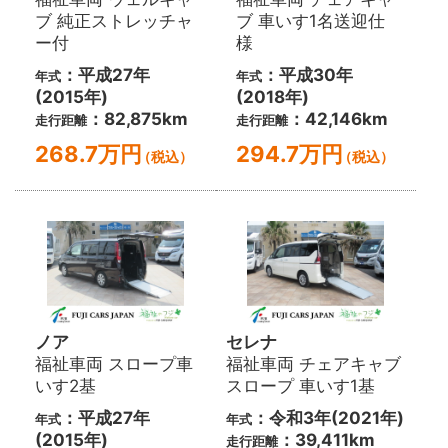
ブ 純正ストレッチャ
ブ 車いす1名送迎仕
ー付
様
：平成27年
：平成30年
年式
年式
(2015年)
(2018年)
：82,875km
：42,146km
走行距離
走行距離
268.7万円
294.7万円
（税込）
（税込）
ノア
セレナ
福祉車両 スロープ車
福祉車両 チェアキャブ
いす2基
スロープ 車いす1基
：平成27年
：令和3年(2021年)
年式
年式
(2015年)
：39,411km
走行距離