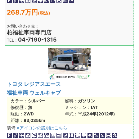
268.7万円
(税込)
お問い合わせ先：
柏福祉車両専門店
04-7190-1315
TEL：
トヨタ レジアスエース
福祉車両 ウェルキャブ
カラー：
シルバー
燃料：
ガソリン
修復歴：
無
ミッション：
IAT
駆動：
2WD
年式：
平成24年(2012年)
距離：
83,035km
装備
※アイコンの説明はこちら