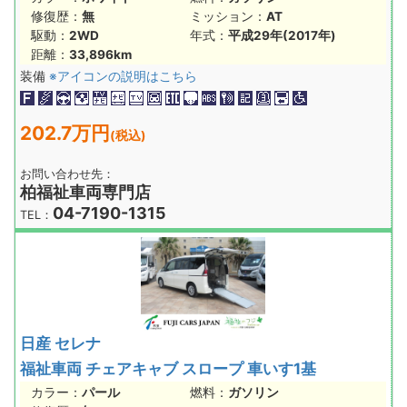
修復歴：
無
ミッション：
AT
駆動：
2WD
年式：
平成29年(2017年)
距離：
33,896km
装備
※アイコンの説明はこちら
202.7万円
(税込)
お問い合わせ先：
柏福祉車両専門店
04-7190-1315
TEL：
日産 セレナ
福祉車両 チェアキャブ スロープ 車いす1基
カラー：
パール
燃料：
ガソリン