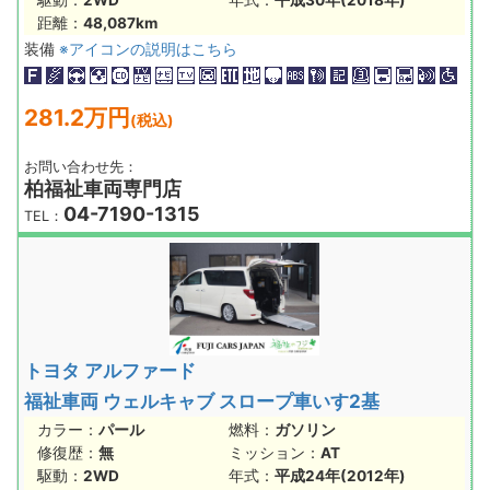
距離：
48,087km
装備
※アイコンの説明はこちら
281.2万円
(税込)
お問い合わせ先：
柏福祉車両専門店
04-7190-1315
TEL：
トヨタ アルファード
福祉車両 ウェルキャブ スロープ車いす2基
カラー：
パール
燃料：
ガソリン
修復歴：
無
ミッション：
AT
駆動：
2WD
年式：
平成24年(2012年)