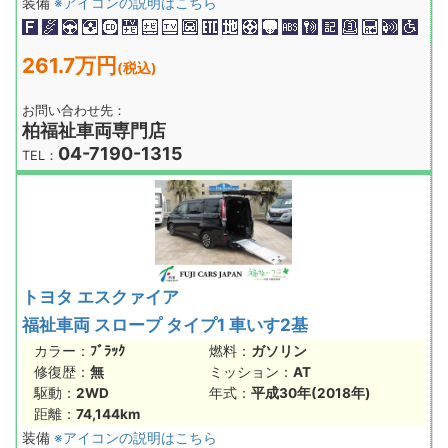
装備
※アイコンの説明はこちら
261.7万円
(税込)
お問い合わせ先：
柏福祉車両専門店
04-7190-1315
TEL：
トヨタ エスクァイア
福祉車両 スロープ タイプ1 車いす2基
カラー：
ﾌﾞﾗｯｸ
燃料：
ガソリン
修復歴：
無
ミッション：
AT
駆動：
2WD
年式：
平成30年(2018年)
距離：
74,144km
装備
※アイコンの説明はこちら