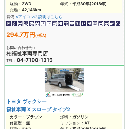
駆動：
2WD
年式：
平成30年(2018年)
距離：
42,146km
装備
※アイコンの説明はこちら
294.7万円
(税込)
お問い合わせ先：
柏福祉車両専門店
04-7190-1315
TEL：
トヨタ ヴォクシー
福祉車両 X スロープ タイプ2
カラー：
ブラウン
燃料：
ガソリン
修復歴：
無
ミッション：
AT
駆動：
2WD
年式：
平成30年(2018年)