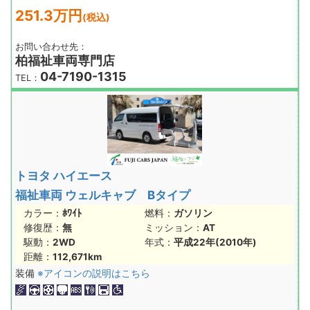
251.3万円
(税込)
お問い合わせ先：
柏福祉車両専門店
04-7190-1315
TEL：
トヨタ ハイエース
福祉車両 ウェルキャブ Bタイプ
カラー：
ﾎﾜｲﾄ
燃料：
ガソリン
修復歴：
無
ミッション：
AT
駆動：
2WD
年式：
平成22年(2010年)
距離：
112,671km
装備
※アイコンの説明はこちら