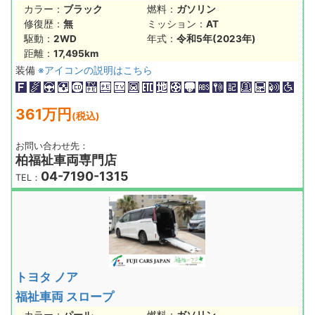
カラー：
ブラック
燃料：
ガソリン
修復歴：
無
ミッション：
AT
駆動：
2WD
年式：
令和5年(2023年)
距離：
17,495km
装備
※アイコンの説明はこちら
361万円
(税込)
お問い合わせ先：
柏福祉車両専門店
04-7190-1315
TEL：
トヨタ ノア
福祉車両 スロープ
カラー：
パール
燃料：
ガソリン