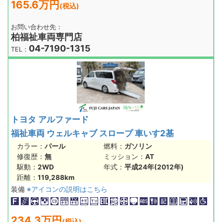
165.6万円
(税込)
お問い合わせ先：
柏福祉車両専門店
04-7190-1315
TEL：
トヨタ アルファード
福祉車両 ウェルキャブ スロープ 車いす2基
カラー：
パール
燃料：
ガソリン
修復歴：
無
ミッション：
AT
駆動：
2WD
年式：
平成24年(2012年)
距離：
119,288km
装備
※アイコンの説明はこちら
234.3万円
(税込)