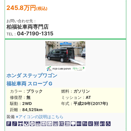
245.8万円
(税込)
お問い合わせ先：
柏福祉車両専門店
04-7190-1315
TEL：
ホンダ ステップワゴン
福祉車両 スロープ G
カラー：
ブラック
燃料：
ガソリン
修復歴：
無
ミッション：
AT
駆動：
2WD
年式：
平成29年(2017年)
距離：
84,525km
装備
※アイコンの説明はこちら