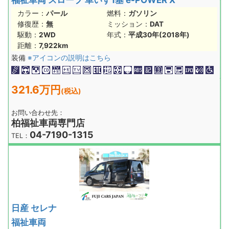
カラー：
パール
燃料：
ガソリン
修復歴：
無
ミッション：
DAT
駆動：
2WD
年式：
平成30年(2018年)
距離：
7,922km
装備
※アイコンの説明はこちら
321.6万円
(税込)
お問い合わせ先：
柏福祉車両専門店
04-7190-1315
TEL：
日産 セレナ
福祉車両