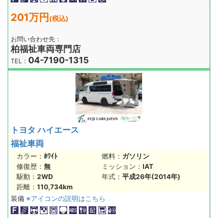
201万円
(税込)
お問い合わせ先：
柏福祉車両専門店
04-7190-1315
TEL：
トヨタ ハイエース
福祉車両
カラー：
ﾎﾜｲﾄ
燃料：
ガソリン
修復歴：
無
ミッション：
IAT
駆動：
2WD
年式：
平成26年(2014年)
距離：
110,734km
装備
※アイコンの説明はこちら