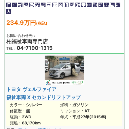
234.9万円
(税込)
お問い合わせ先：
柏福祉車両専門店
04-7190-1315
TEL：
トヨタ ヴェルファイア
福祉車両 X セカンドリフトアップ
カラー：
シルバー
燃料：
ガソリン
修復歴：
無
ミッション：
AT
駆動：
2WD
年式：
平成27年(2015年)
距離：
68,170km