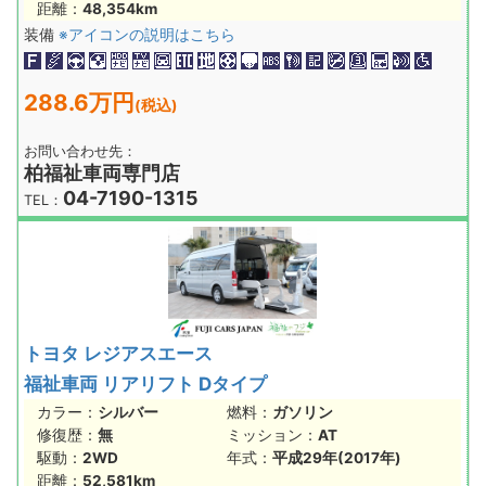
距離：
48,354km
装備
※アイコンの説明はこちら
288.6万円
(税込)
お問い合わせ先：
柏福祉車両専門店
04-7190-1315
TEL：
トヨタ レジアスエース
福祉車両 リアリフト Dタイプ
カラー：
シルバー
燃料：
ガソリン
修復歴：
無
ミッション：
AT
駆動：
2WD
年式：
平成29年(2017年)
距離：
52,581km