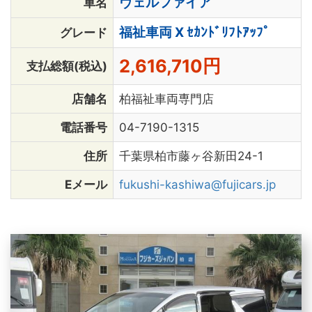
ヴェルファイア
車名
福祉車両 X ｾｶﾝﾄﾞﾘﾌﾄｱｯﾌﾟ
グレード
2,616,710円
支払総額(税込)
店舗名
柏福祉車両専門店
電話番号
04-7190-1315
住所
千葉県柏市藤ヶ谷新田24-1
Eメール
fukushi-kashiwa@fujicars.jp