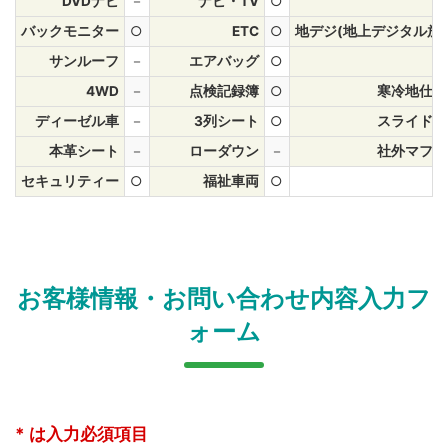
DVDナビ
－
ナビ・TV
○
ナ
バックモニター
○
ETC
○
地デジ(地上デジタル放
サンルーフ
－
エアバッグ
○
A
4WD
－
点検記録簿
○
寒冷地仕様
ディーゼル車
－
3列シート
○
スライドド
本革シート
－
ローダウン
－
社外マフラ
セキュリティー
○
福祉車両
○
お客様情報・お問い合わせ内容入力フ
ォーム
* は入力必須項目