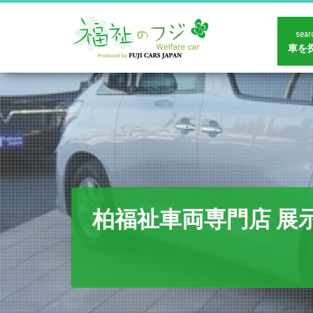
sear
車を
柏福祉車両専門店 展示車両