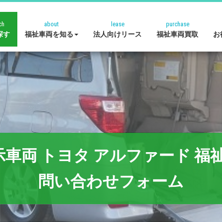
ch
about
lease
purchase
探す
福祉車両を知る
法人向けリース
福祉車両買取
お
 トヨタ アルファード 福祉車両 ｳ
問い合わせフォーム