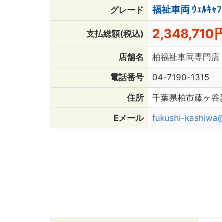
福祉車両 ｳｪﾙｷｬﾌﾞ
グレード
2,348,710
支払総額(税込)
店舗名
柏福祉車両専門
電話番号
04-7190-1315
住所
千葉県柏市藤ヶ谷新
Eメール
fukushi-kashiwa@