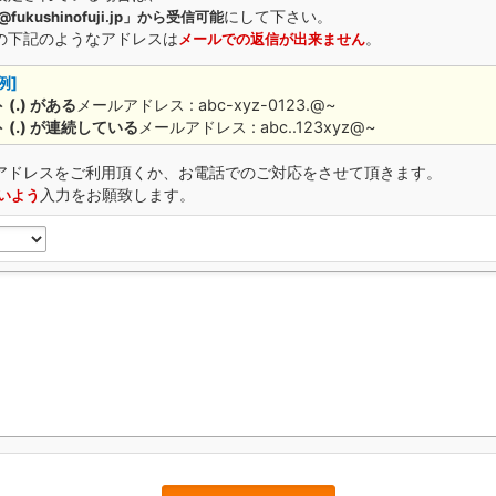
にして下さい。
「@fukushinofuji.jp」から受信可能
の下記のようなアドレスは
。
メールでの返信が出来ません
例]
(.) がある
メールアドレス : abc-xyz-0123.@~
(.) が連続している
メールアドレス : abc..123xyz@~
アドレスをご利用頂くか、お電話でのご対応をさせて頂きます。
入力をお願致します。
いよう