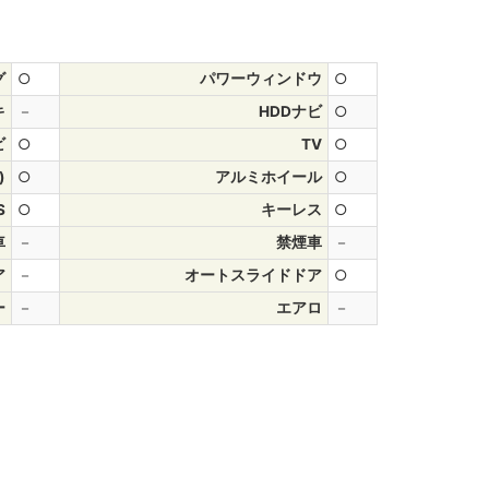
グ
○
パワーウィンドウ
○
キ
－
HDDナビ
○
ビ
○
TV
○
)
○
アルミホイール
○
S
○
キーレス
○
車
－
禁煙車
－
ア
－
オートスライドドア
○
ー
－
エアロ
－