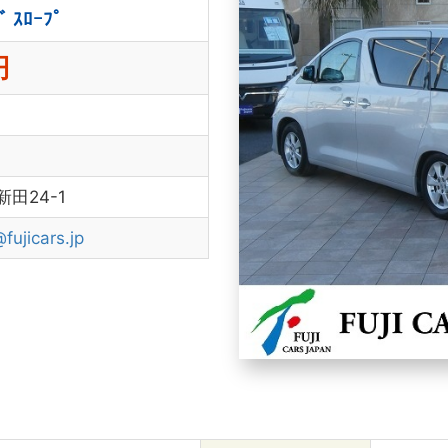
 ｽﾛｰﾌﾟ
円
店
田24-1
fujicars.jp