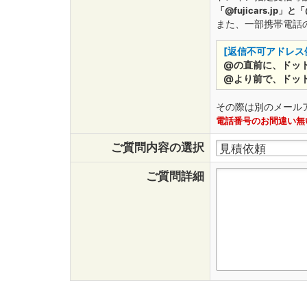
「@fujicars.jp」と
また、一部携帯電話
[返信不可アドレス
@の直前に、ドット 
@より前で、ドット 
その際は別のメール
電話番号のお間違い無
ご質問内容の選択
ご質問詳細