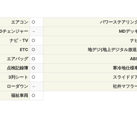
エアコン
○
パワーステアリン
CDチェンジャー
－
MDデッ
ナビ・TV
○
ナ
ETC
○
地デジ(地上デジタル放送
エアバッグ
○
AB
点検記録簿
○
寒冷地仕様
3列シート
○
スライドド
ローダウン
－
社外マフラ
福祉車両
○