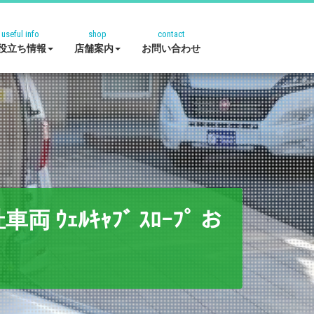
useful info
shop
contact
役立ち情報
店舗案内
お問い合わせ
ｪﾙｷｬﾌﾞ ｽﾛｰﾌﾟ お